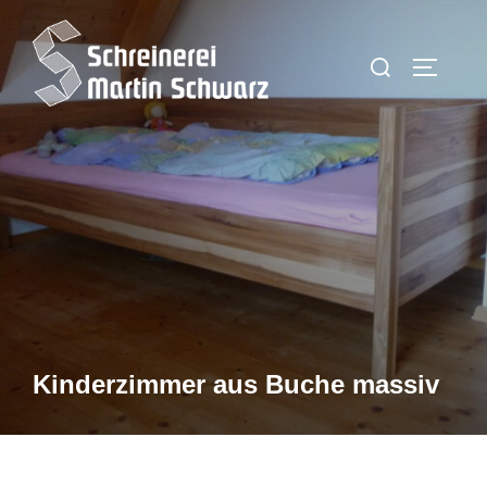
Zum
Inhalt
Suchen
SEITEN
springen
nach:
Kinderzimmer aus Buche massiv