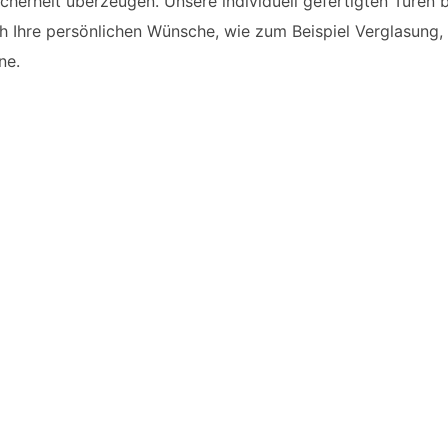
herheit überzeugen. Unsere individuell gefertigten Türen be
 Ihre persönlichen Wünsche, wie zum Beispiel Verglasung, 
ne.