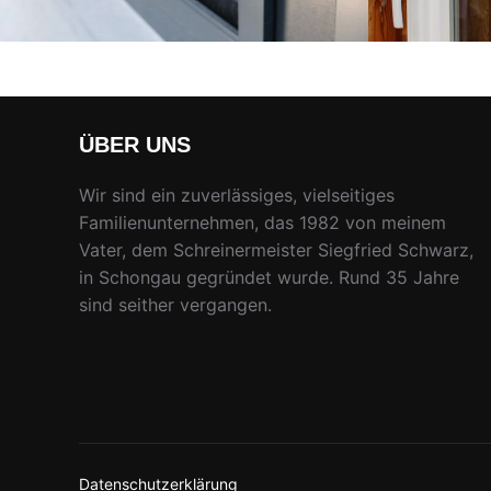
ÜBER UNS
Wir sind ein zuverlässiges, vielseitiges
Familienunternehmen, das 1982 von meinem
Vater, dem Schreinermeister Siegfried Schwarz,
in Schongau gegründet wurde. Rund 35 Jahre
sind seither vergangen.
Datenschutzerklärung